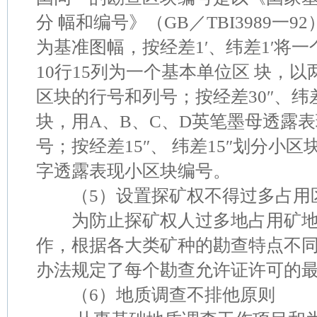
分 幅和编号》（GB／TBI3989一9
为基准图幅，按经差1′、纬差1′将一
10行15列为一个基本单位区 块，
区块的行号和列号；按经差30″、纬
块，用A、B、C、D英笔墨母透露
号；按经差15″、 纬差15″划分小区
字透露表现小区块编号。
（5）设置探矿权不得过多占用
为防止探矿权人过多地占用矿地
作，根据各大类矿种的勘查特点不
办法规定了每个勘查允许证许可的
（6）地质调查不排他原则